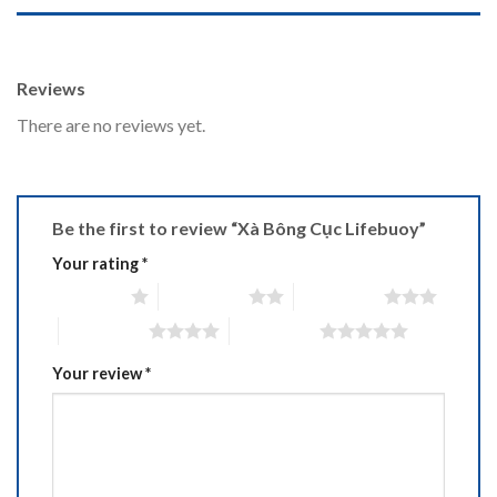
REVIEWS (0)
Reviews
There are no reviews yet.
Be the first to review “Xà Bông Cục Lifebuoy”
Your rating
*
1 of 5 stars
2 of 5 stars
3 of 5 stars
4 of 5 stars
5 of 5 stars
Your review
*