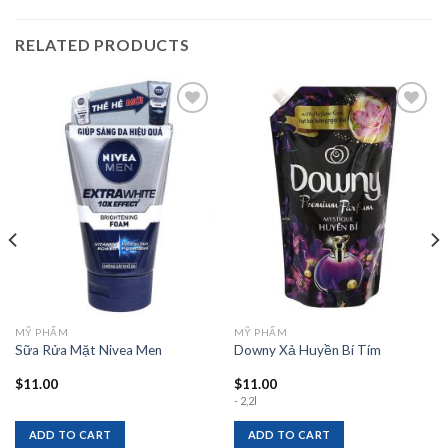
RELATED PRODUCTS
Add to
Add to
wishlist
wishlist
MỸ PHẨM
MỸ PHẨM
Sữa Rửa Mặt Nivea Men
Downy Xả Huyền Bí Tím
$
11.00
$
11.00
- 2,2l
ADD TO CART
ADD TO CART