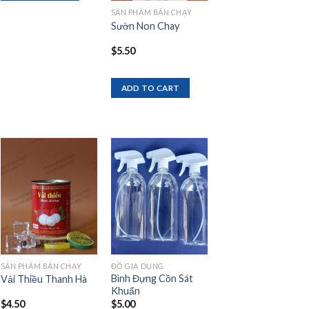
SẢN PHẨM BÁN CHẠY
Sườn Non Chay
$
5.50
ADD TO CART
Add to
Add to
wishlist
wishlist
SẢN PHẨM BÁN CHẠY
ĐỒ GIA DỤNG
Bình Đựng Cồn Sát
Vải Thiều Thanh Hà
Khuẩn
$
4.50
$
5.00