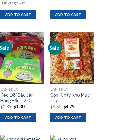
- Hủ vàng 580ml
ADD TO CART
ADD TO CART
Sale!
Sale!
Add to
Add to
wishlist
wishlist
BÁNH KẸO
BÁNH KẸO
Kẹo Dồi Đặc Sản
Cơm Cháy Khô Mực
Hồng Bắc – 250g
Cay
Original
Current
Original
Current
$
1.35
$
1.30
$
4.80
$
4.75
price
price
price
price
was:
is:
was:
is:
ADD TO CART
ADD TO CART
$1.35.
$1.30.
$4.80.
$4.75.