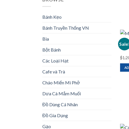
Bánh Kẹo
Bánh Truyền Thống VN
Bia
DƯA 
Sale
Mắm 
Bột Bánh
$
1.2
Các Loại Hạt
AD
Cafe và Trà
Cháo Miến Mì Phở
Dưa Cà Mắm Muối
Đồ Dùng Cá Nhân
Đồ Gia Dụng
Gạo