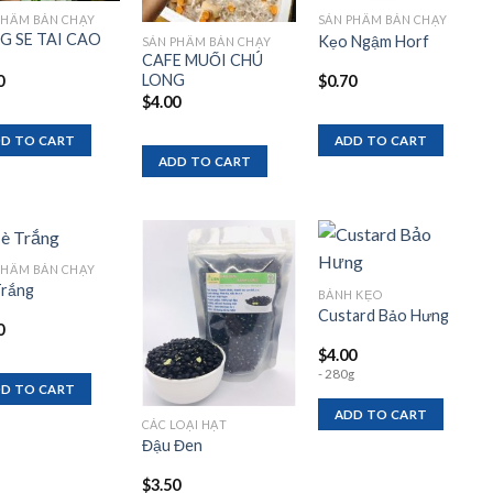
PHẨM BÁN CHẠY
SẢN PHẨM BÁN CHẠY
G SE TAI CAO
Kẹo Ngậm Horf
SẢN PHẨM BÁN CHẠY
CAFE MUỐI CHÚ
LONG
0
$
0.70
$
4.00
D TO CART
ADD TO CART
ADD TO CART
PHẨM BÁN CHẠY
rắng
BÁNH KẸO
Custard Bảo Hưng
Add to
Add to
Add to
0
wishlist
wishlist
wishlist
$
4.00
- 280g
D TO CART
ADD TO CART
CÁC LOẠI HẠT
Đậu Đen
$
3.50