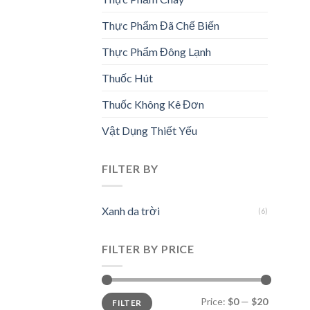
Thực Phẩm Đã Chế Biến
Thực Phẩm Đông Lạnh
Thuốc Hút
Thuốc Không Kê Đơn
Vật Dụng Thiết Yếu
FILTER BY
Xanh da trời
(6)
FILTER BY PRICE
Min
Max
Price:
$0
—
$20
FILTER
price
price