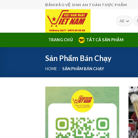
Skip
ĐẢM BẢO VỆ SINH AN TOÀN THỰC PHẨM
to
content
Se
fo
TRANG CHỦ
TẤT CẢ SẢN PHẨM
Sản Phẩm Bán Chạy
HOME
/
SẢN PHẨM BÁN CHẠY