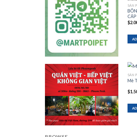
SẢN 
BÔN
CẤP
$
2.0
AD
SẢN 
Mè T
$
1.5
AD
BROWSE