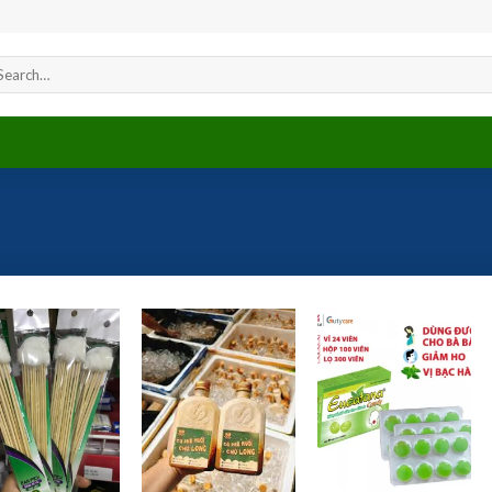
arch
r:
Add to
Add to
Add to
wishlist
wishlist
wishlist