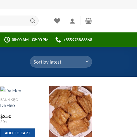
08:00 AM - 08:00 PM
+855973866868
BÁNH KẸO
Da Heo
Add to
Add to
$
2.50
wishlist
wishlist
20h
ADD TO CART