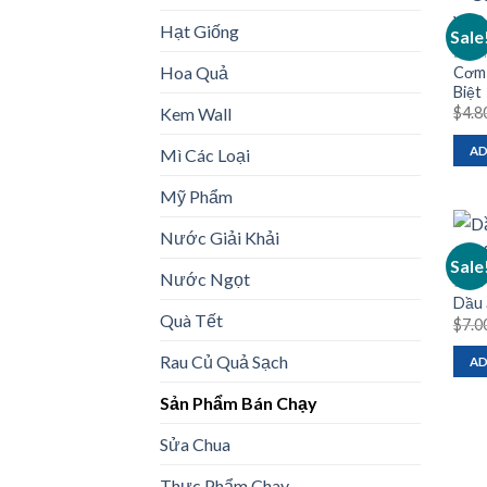
Hạt Giống
Sale
BÁNH
Hoa Quả
Cơm 
Biệt
$
4.8
Kem Wall
AD
Mì Các Loại
Mỹ Phẩm
Nước Giải Khải
Sale
Nước Ngọt
SẢN 
Dầu 
Quà Tết
$
7.0
Rau Củ Quả Sạch
AD
Sản Phẩm Bán Chạy
Sửa Chua
Thực Phẩm Chay