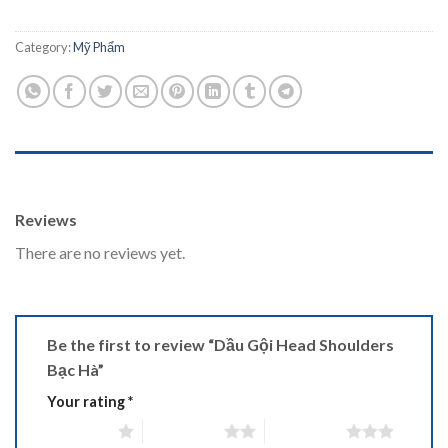
Category:
Mỹ Phẩm
REVIEWS (0)
Reviews
There are no reviews yet.
Be the first to review “Dầu Gội Head Shoulders
Bạc Hà”
Your rating
*
1 of 5 stars
2 of 5 stars
3 of 5 stars