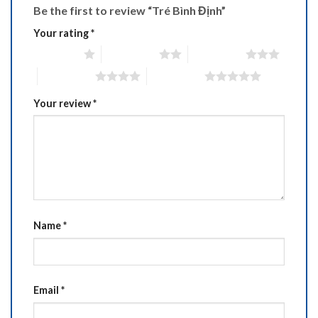
Be the first to review “Tré Bình Định”
Your rating
*
1 of 5 stars
2 of 5 stars
3 of 5 stars
4 of 5 stars
5 of 5 stars
Your review
*
Name
*
Email
*