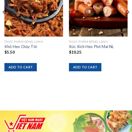
THỰC PHẨM ĐÔNG LẠNH
THỰC PHẨM ĐÔNG LẠNH
Khô Heo Cháy Tỏi
Xúc Xích Heo Phô Mai NL
$
5.50
$
10.25
ADD TO CART
ADD TO CART