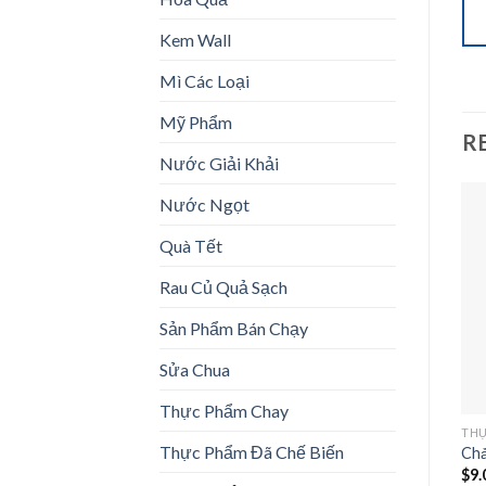
Kem Wall
Mì Các Loại
Mỹ Phẩm
R
Nước Giải Khải
Nước Ngọt
Quà Tết
Add to
Add to
Rau Củ Quả Sạch
wishlist
wishlist
Sản Phẩm Bán Chạy
Sửa Chua
Thực Phẩm Chay
THỰC PHẨM ĐÔNG LẠNH
THỰC PHẨM ĐÔNG LẠNH
THỰ
Thực Phẩm Đã Chế Biến
Pate Gan Heo Như Lan
Xúc Xích Heo Phô Mai NL
Chả
$
6.00
$
10.25
$
9.