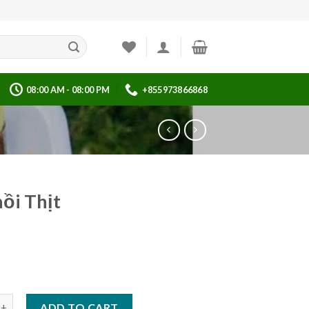
08:00 AM - 08:00 PM
+855973866868
ồi Thịt
hịt quantity
ADD TO CART