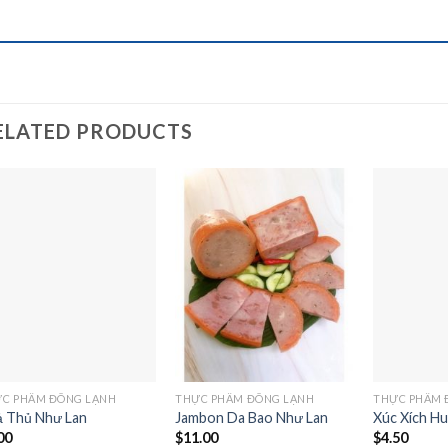
ELATED PRODUCTS
Add to
Add to
wishlist
wishlist
C PHẨM ĐÔNG LẠNH
THỰC PHẨM ĐÔNG LẠNH
THỰC PHẨM 
 Thủ Như Lan
Jambon Da Bao Như Lan
Xúc Xích H
00
$
11.00
$
4.50