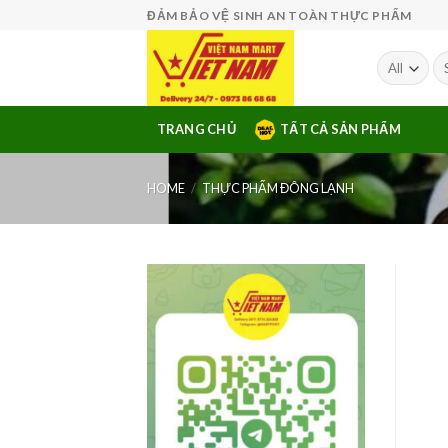
Skip
ĐẢM BẢO VỆ SINH AN TOÀN THỰC PHẨM
to
content
Se
fo
TRANG CHỦ
TẤT CẢ SẢN PHẨM
HOME
/
THỰC PHẨM ĐÔNG LẠNH