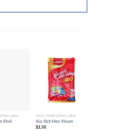
Add to
Add to
wishlist
wishlist
ĐÔNG LẠNH
THỰC PHẨM ĐÔNG LẠNH
un Khói
Xúc Xích Heo Vissan
$
1.50