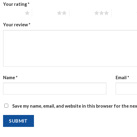
Your rating
*
1 of 5 stars
2 of 5 stars
3 of 5 stars
4 of 5 stars
Your review
*
Name
*
Email
*
Save my name, email, and website in this browser for the ne