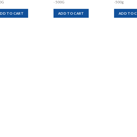
00G
- 500G
-500g
DD TO CART
ADD TO CART
ADD TO 