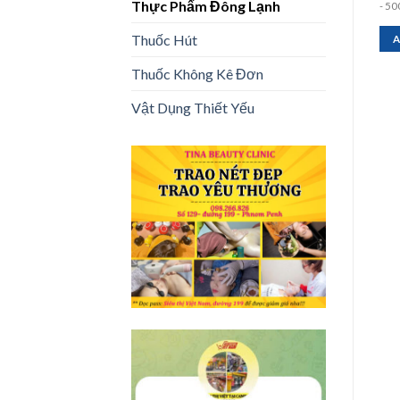
Thực Phẩm Đông Lạnh
- 140g
- 5
Thuốc Hút
ADD TO CART
ADD TO CART
A
Thuốc Không Kê Đơn
Vật Dụng Thiết Yếu