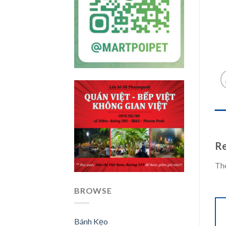
REV
Re
The
BROWSE
Bánh Kẹo