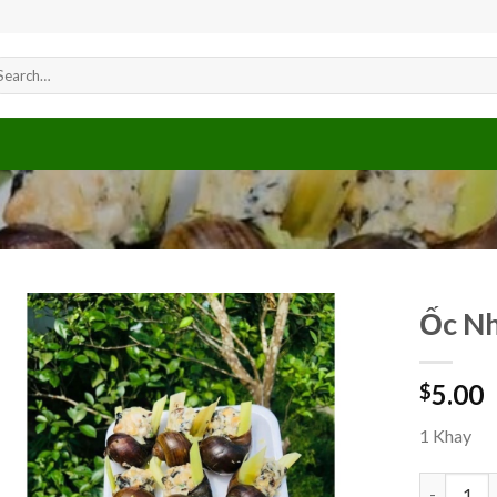
arch
r:
Ốc Nh
5.00
$
Add to
wishlist
1 Khay
Ốc Nhồi T