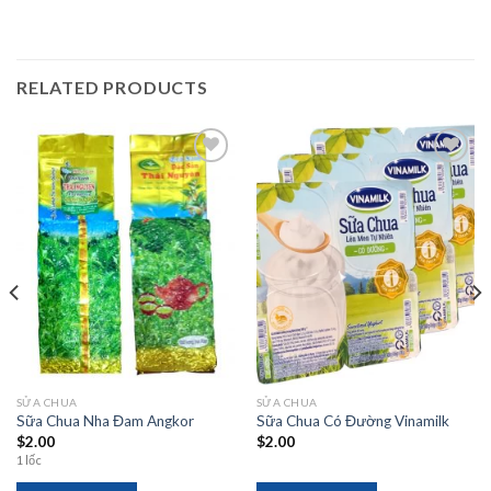
RELATED PRODUCTS
Add to
Add to
wishlist
wishlist
SỬA CHUA
SỬA CHUA
Sữa Chua Nha Đam Angkor
Sữa Chua Có Đường Vinamilk
$
2.00
$
2.00
1 lốc