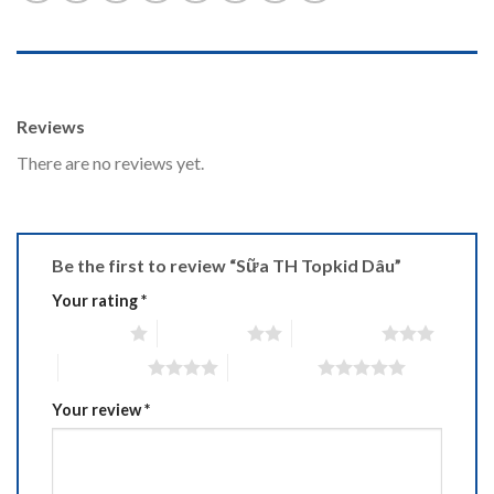
REVIEWS (0)
Reviews
There are no reviews yet.
Be the first to review “Sữa TH Topkid Dâu”
Your rating
*
1 of 5 stars
2 of 5 stars
3 of 5 stars
4 of 5 stars
5 of 5 stars
Your review
*