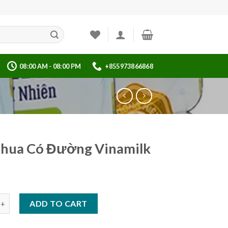
08:00 AM - 08:00 PM
+855973866868
Chua Có Đường Vinamilk
Có Đường Vinamilk quantity
ADD TO CART