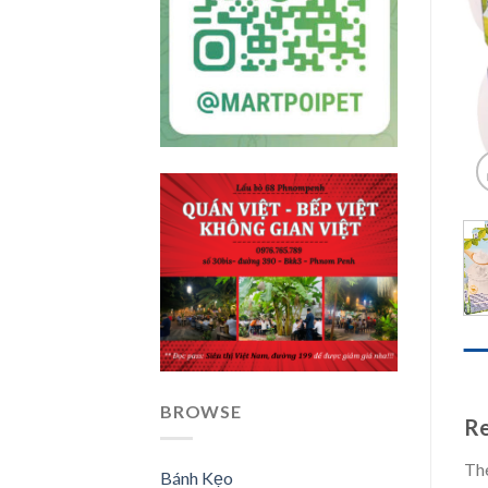
REV
BROWSE
Re
The
Bánh Kẹo