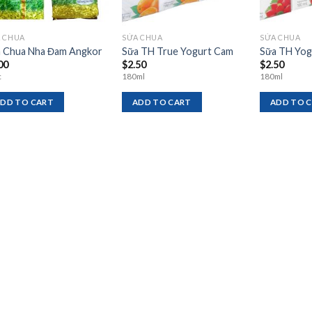
 CHUA
SỬA CHUA
SỬA CHUA
 Chua Nha Đam Angkor
Sữa TH True Yogurt Cam
Sữa TH Yog
00
$
2.50
$
2.50
c
180ml
180ml
DD TO CART
ADD TO CART
ADD TO 