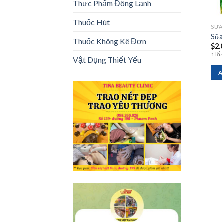
Thực Phẩm Đông Lạnh
Thuốc Hút
SỬA CHUA
SỬA CHUA
SỬA
Sữa Su Su Dâu
Đào Hũ
Sữa
Thuốc Không Kê Đơn
$
2.00
$
4.00
$
2.
- 80ml
- 680G
1 lố
Vật Dụng Thiết Yếu
ADD TO CART
ADD TO CART
A