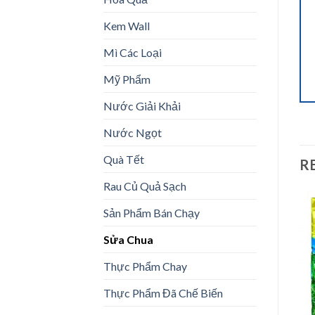
Kem Wall
Mì Các Loại
Mỹ Phẩm
Nước Giải Khải
Nước Ngọt
Quà Tết
R
Rau Củ Quả Sạch
Sản Phẩm Bán Chạy
Sửa Chua
Add to
Add to
Thực Phẩm Chay
wishlist
wishlist
Thực Phẩm Đã Chế Biến