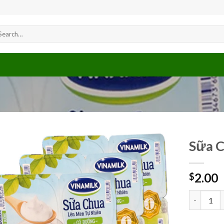
arch
r:
Sữa 
2.00
$
Add to
wishlist
Sữa Chua 