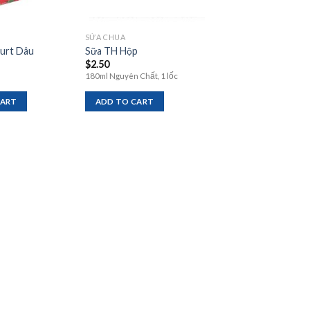
SỬA CHUA
urt Dâu
Sữa TH Hộp
$
2.50
180ml Nguyên Chất, 1 lốc
CART
ADD TO CART