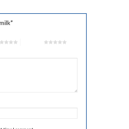
milk”
5 of 5 stars