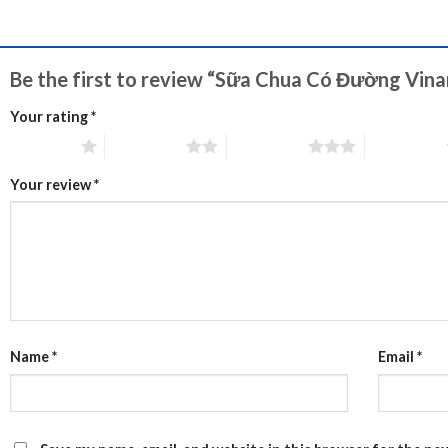
Be the first to review “Sữa Chua Có Đường Vina
Your rating
*
1 of 5 stars
2 of 5 stars
3 of 5 stars
4 of 5 stars
Your review
*
Name
*
Email
*