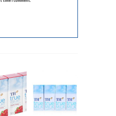
xt time I comment.
Add to
Add to
wishlist
wishlist