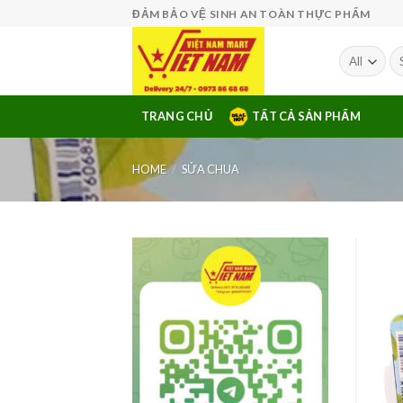
Skip
ĐẢM BẢO VỆ SINH AN TOÀN THỰC PHẨM
to
content
Se
fo
TRANG CHỦ
TẤT CẢ SẢN PHẨM
HOME
/
SỬA CHUA