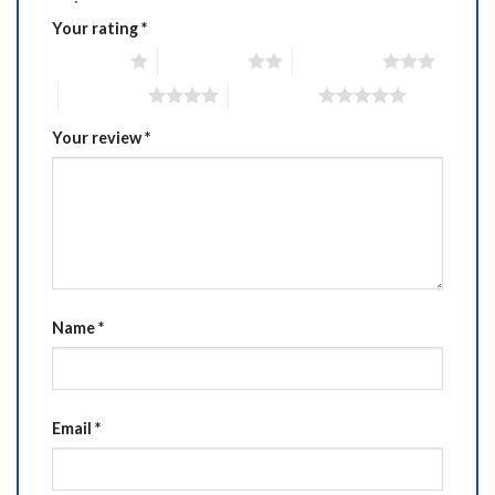
Your rating
*
1 of 5 stars
2 of 5 stars
3 of 5 stars
4 of 5 stars
5 of 5 stars
Your review
*
Name
*
Email
*