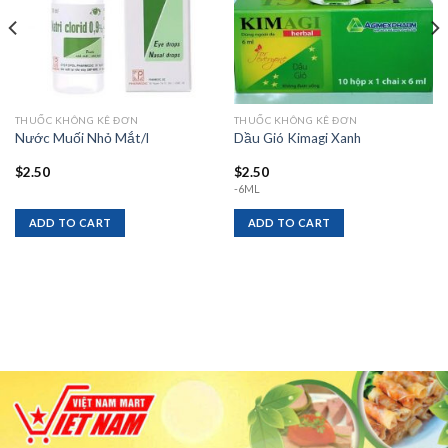
THUỐC KHÔNG KÊ ĐƠN
THUỐC KHÔNG KÊ ĐƠN
Nước Muối Nhỏ Mắt/l
Dầu Gió Kimagi Xanh
$
2.50
$
2.50
-6ML
ADD TO CART
ADD TO CART