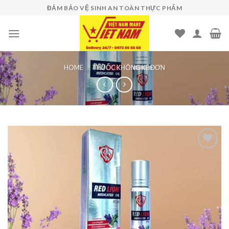
Skip
ĐẢM BẢO VỆ SINH AN TOÀN THỰC PHẨM
to
content
HOME
/
THUỐC KHÔNG KÊ ĐƠN
Add to
wishlist