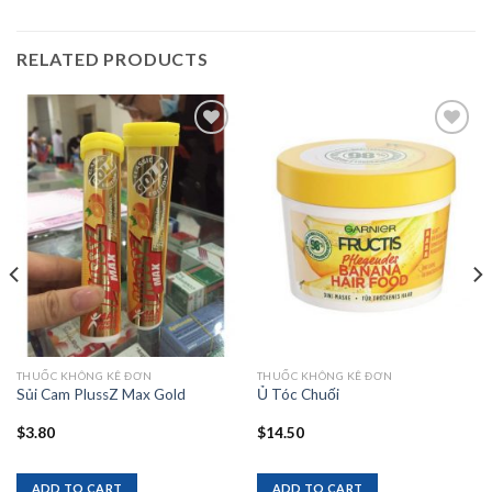
RELATED PRODUCTS
Add to
Add to
wishlist
wishlist
THUỐC KHÔNG KÊ ĐƠN
THUỐC KHÔNG KÊ ĐƠN
Sủi Cam PlussZ Max Gold
Ủ Tóc Chuối
$
3.80
$
14.50
ADD TO CART
ADD TO CART