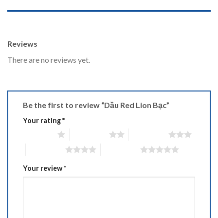
REVIEWS (0)
Reviews
There are no reviews yet.
Be the first to review “Dầu Red Lion Bạc”
Your rating
*
1 of 5 stars
2 of 5 stars
3 of 5 stars
4 of 5 stars
5 of 5 stars
Your review
*