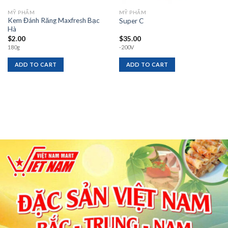
MỸ PHẨM
MỸ PHẨM
Kem Đánh Răng Maxfresh Bạc
Super C
Hà
$
2.00
$
35.00
180g
-200V
ADD TO CART
ADD TO CART