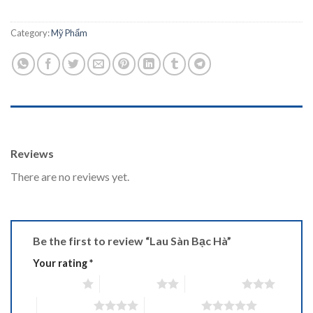
Category:
Mỹ Phẩm
REVIEWS (0)
Reviews
There are no reviews yet.
Be the first to review “Lau Sàn Bạc Hà”
Your rating
*
1 of 5 stars
2 of 5 stars
3 of 5 stars
4 of 5 stars
5 of 5 stars