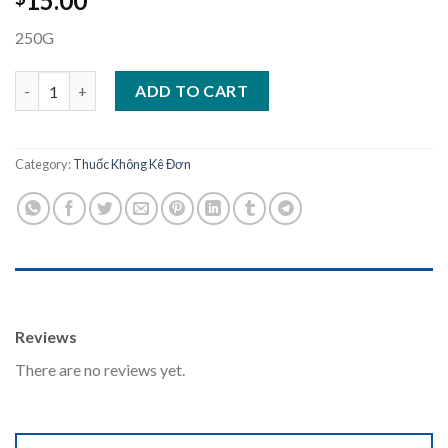
15.00
250G
Lanolin Oil Vitamin E quantity
ADD TO CART
Category:
Thuốc Không Kê Đơn
REVIEWS (0)
Reviews
There are no reviews yet.