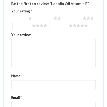
Be the first to review “Lanolin Oil Vitamin E”
Your rating
*
1 of 5 stars
2 of 5 stars
3 of 5 stars
4 of 5 stars
5 of 5 stars
Your review
*
Name
*
Email
*