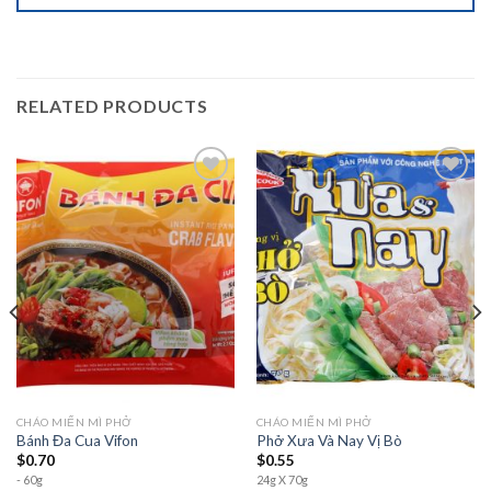
RELATED PRODUCTS
Add to
Add to
wishlist
wishlist
CHÁO MIẾN MÌ PHỞ
CHÁO MIẾN MÌ PHỞ
Bánh Đa Cua Vifon
Phở Xưa Và Nay Vị Bò
$
0.70
$
0.55
- 60g
24g X 70g