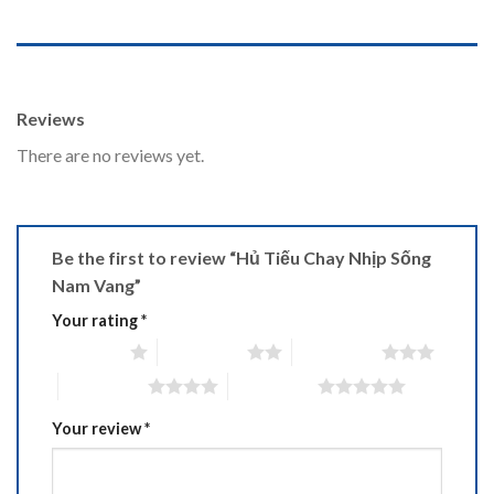
REVIEWS (0)
Reviews
There are no reviews yet.
Be the first to review “Hủ Tiếu Chay Nhịp Sống
Nam Vang”
Your rating
*
1 of 5 stars
2 of 5 stars
3 of 5 stars
4 of 5 stars
5 of 5 stars
Your review
*