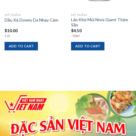
MỸ PHẨM
MỸ PHẨM
Lăn Khử Mùi Nivia Giamt Thâm
Dầu Xả Downy Da Nhạy Cảm
Sần
$
10.00
$
4.50
1,6l
-50ml
ADD TO CART
ADD TO CART