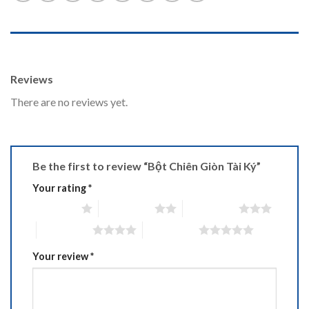
REVIEWS (0)
Reviews
There are no reviews yet.
Be the first to review “Bột Chiên Giòn Tài Ký”
Your rating
*
1 of 5 stars
2 of 5 stars
3 of 5 stars
4 of 5 stars
5 of 5 stars
Your review
*