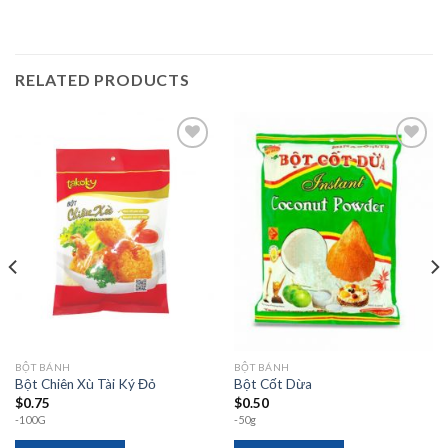
RELATED PRODUCTS
Add to
Add to
wishlist
wishlist
BỘT BÁNH
BỘT BÁNH
Bột Chiên Xù Tài Ký Đỏ
Bột Cốt Dừa
$
0.75
$
0.50
-100G
-50g