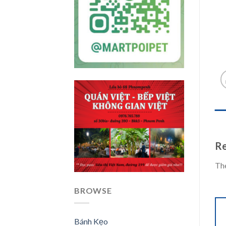
REV
Re
The
BROWSE
Bánh Kẹo