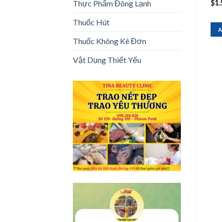
Thực Phẩm Đông Lạnh
$
4.00
$
1.70
$
1.
1kg
350G
Thuốc Hút
ADD TO CART
ADD TO CART
A
Thuốc Không Kê Đơn
Vật Dụng Thiết Yếu