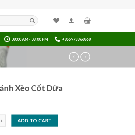
08:00 AM - 08:00 PM
+855973866868
ánh Xèo Cốt Dừa
Xèo Cốt Dừa quantity
ADD TO CART