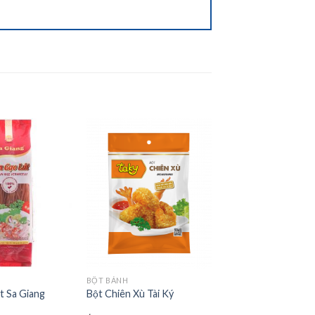
Add to
Add to
wishlist
wishlist
BỘT BÁNH
t Sa Giang
Bột Chiên Xù Tài Ký