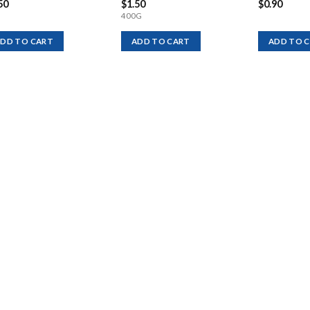
50
$
1.50
$
0.90
400G
DD TO CART
ADD TO CART
ADD TO 