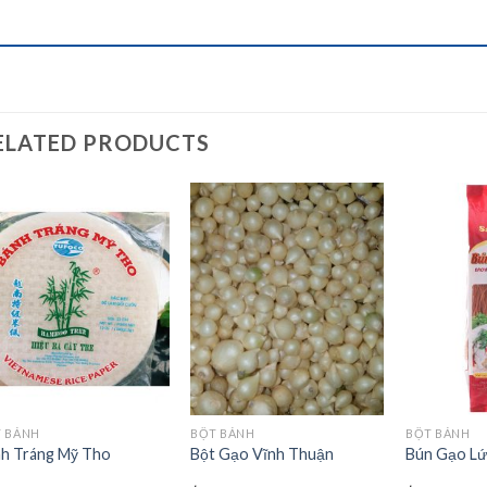
ELATED PRODUCTS
Add to
Add to
wishlist
wishlist
 BÁNH
BỘT BÁNH
BỘT BÁNH
h Tráng Mỹ Tho
Bột Gạo Vĩnh Thuận
Bún Gạo Lứ