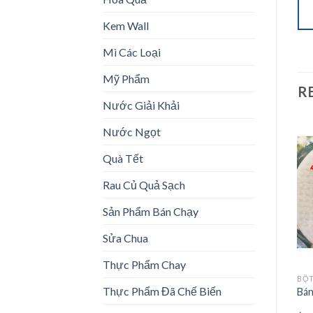
Kem Wall
Mì Các Loại
Mỹ Phẩm
R
Nước Giải Khải
Nước Ngọt
Quà Tết
Add to
Add to
Rau Củ Quả Sạch
wishlist
wishlist
Sản Phẩm Bán Chạy
Sửa Chua
Thực Phẩm Chay
BỘT BÁNH
BỘT BÁNH
BỘT
Thực Phẩm Đã Chế Biến
3
Bột Béo Tài Ký
Bột Bánh Quẩy HX
Bán