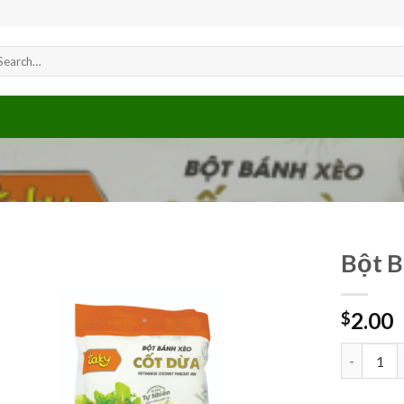
arch
r:
Bột B
2.00
$
Add to
wishlist
Bột Bánh 