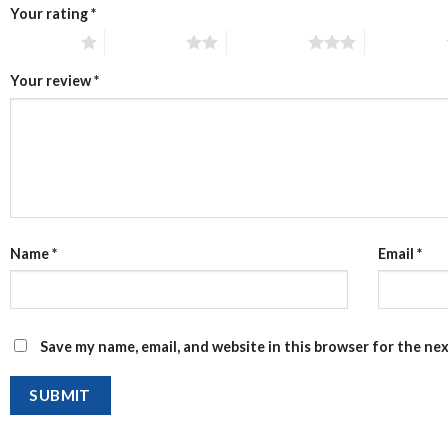
Your rating
*
1 of 5 stars
2 of 5 stars
3 of 5 stars
4 of 5 stars
Your review
*
Name
*
Email
*
Save my name, email, and website in this browser for the ne