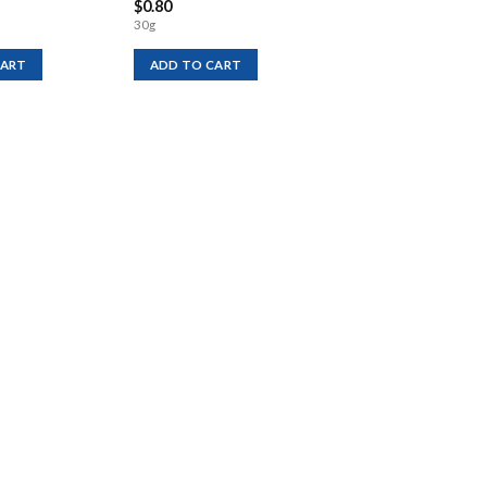
$
0.80
30g
CART
ADD TO CART