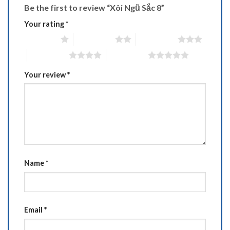
Be the first to review “Xôi Ngũ Sắc 8”
Your rating
*
1 of 5 stars
2 of 5 stars
3 of 5 stars
4 of 5 stars
5 of 5 stars
Your review
*
Name
*
Email
*