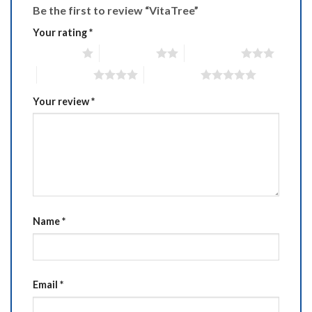
Be the first to review “VitaTree”
Your rating
*
1 of 5 stars
2 of 5 stars
3 of 5 stars
4 of 5 stars
5 of 5 stars
Your review
*
Name
*
Email
*