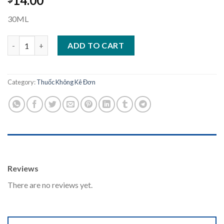
14.00
30ML
VitaTree quantity
ADD TO CART
Category:
Thuốc Không Kê Đơn
REVIEWS (0)
Reviews
There are no reviews yet.