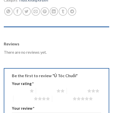
Category:
Thuốc Không Kê Đơn
REVIEWS (0)
Reviews
There are no reviews yet.
Be the first to review “Ủ Tóc Chuối”
Your rating
*
1 of 5 stars
2 of 5 stars
3 of 5 stars
4 of 5 stars
5 of 5 stars
Your review
*