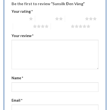
Be the first to review “Sunsilk Đen Vàng”
Your rating
*
1 of 5 stars
2 of 5 stars
3 of 5 stars
4 of 5 stars
5 of 5 stars
Your review
*
Name
*
Email
*