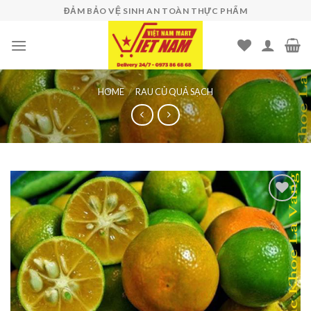
Skip
ĐẢM BẢO VỆ SINH AN TOÀN THỰC PHẨM
to
content
HOME
/
RAU CỦ QUẢ SẠCH
Add to
wishlist