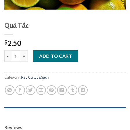
Quả Tắc
2.50
$
Quả Tắc quantity
ADD TO CART
Category:
Rau Củ Quả Sạch
REVIEWS (0)
Reviews