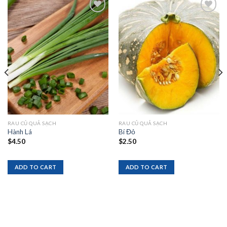
Add to
Add to
wishlist
wishlist
RAU CỦ QUẢ SẠCH
RAU CỦ QUẢ SẠCH
Hành Lá
Bí Đỏ
$
4.50
$
2.50
ADD TO CART
ADD TO CART