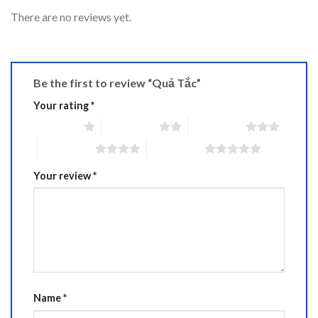
There are no reviews yet.
Be the first to review “Quả Tắc”
Your rating
*
1 of 5 stars
2 of 5 stars
3 of 5 stars
4 of 5 stars
5 of 5 stars
Your review
*
Name
*