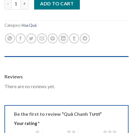
Quả Chanh Tươi quantity
ADD TO CART
Category:
Hoa Quả
REVIEWS (0)
Reviews
There are no reviews yet.
Be the first to review “Quả Chanh Tươi”
Your rating
*
1 of 5 stars
2 of 5 stars
3 of 5 stars