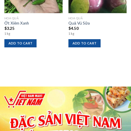
HOA QUẢ
HOA QUẢ
Ớt Xiêm Xanh
Quả Vú Sữa
$
3.25
$
4.50
1 kg
1 kg
ADD TO CART
ADD TO CART