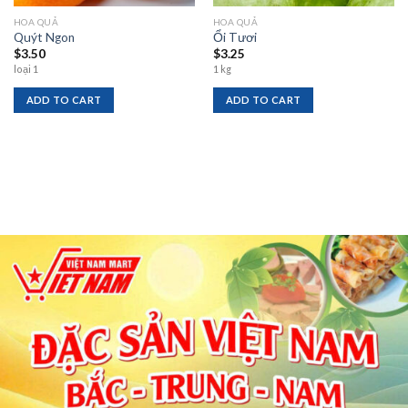
HOA QUẢ
HOA QUẢ
Quýt Ngon
Ổi Tươi
$
3.50
$
3.25
loại 1
1 kg
ADD TO CART
ADD TO CART