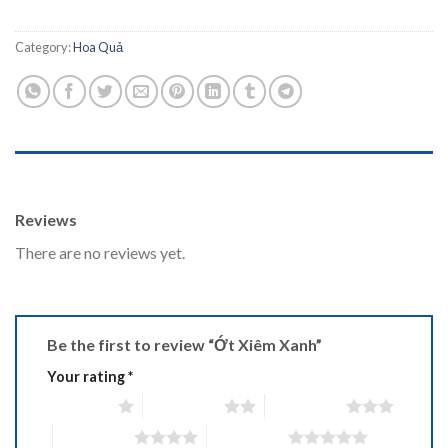
Category:
Hoa Quả
REVIEWS (0)
Reviews
There are no reviews yet.
Be the first to review “Ớt Xiêm Xanh”
Your rating
*
1 of 5 stars
2 of 5 stars
3 of 5 stars
4 of 5 stars
5 of 5 stars