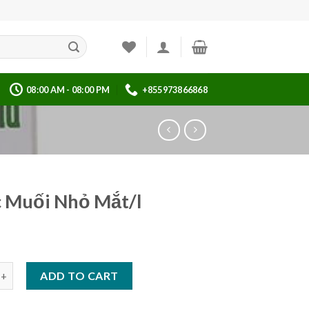
08:00 AM - 08:00 PM
+855973866868
 Muối Nhỏ Mắt/l
 Nhỏ Mắt/l quantity
ADD TO CART