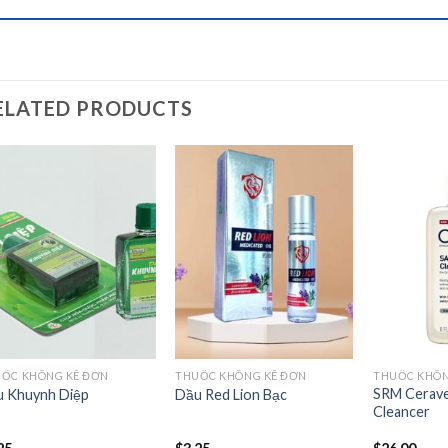
ELATED PRODUCTS
Add to
Add to
wishlist
wishlist
ỐC KHÔNG KÊ ĐƠN
THUỐC KHÔNG KÊ ĐƠN
THUỐC KHÔN
SRM Cerave
 Khuynh Diệp
Dầu Red Lion Bạc
Cleancer