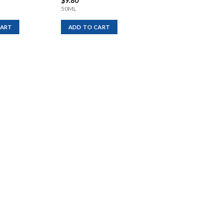
$
9.80
50ML
CART
ADD TO CART