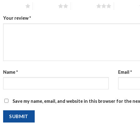
1 of 5 stars
2 of 5 stars
3 of 5 stars
4 of 5 stars
Your review
*
Name
*
Email
*
Save my name, email, and website in this browser for the ne