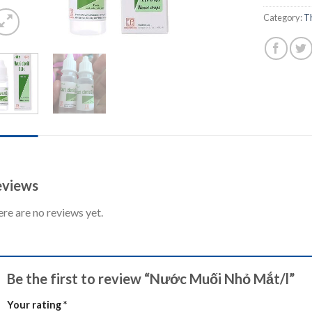
Category:
T
IEWS (0)
views
re are no reviews yet.
Be the first to review “Nước Muối Nhỏ Mắt/l”
Your rating
*