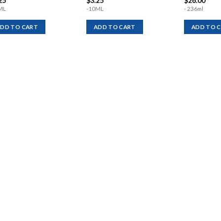
25
$
3.25
$
26.00
ML
-10ML
- 236ml
DD TO CART
ADD TO CART
ADD TO 