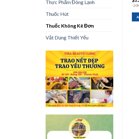
$
39.00
$
46.00
$
3.
Thực Phẩm Đông Lạnh
180v
60v
-20
Thuốc Hút
ADD TO CART
ADD TO CART
A
Thuốc Không Kê Đơn
Vật Dụng Thiết Yếu