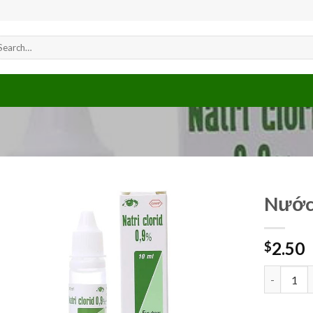
arch
r:
Nước
2.50
$
Add to
wishlist
Nước Muối