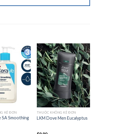
Add to
Add to
wishlist
wishlist
G KÊ ĐƠN
THUỐC KHÔNG KÊ ĐƠN
 SA Smoothing
LKM Dove Men Eucalyptus