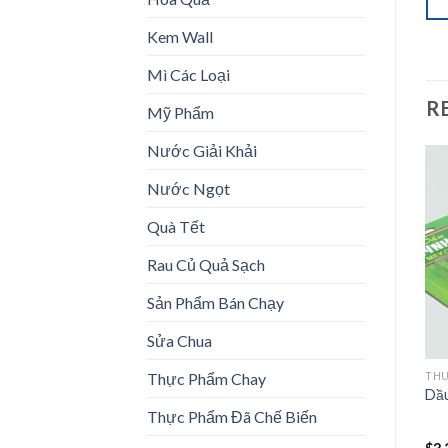
Kem Wall
Mì Các Loại
R
Mỹ Phẩm
Nước Giải Khải
Nước Ngọt
Quà Tết
Add to
Add to
wishlist
wishlist
Rau Củ Quả Sạch
Sản Phẩm Bán Chạy
Sửa Chua
Thực Phẩm Chay
THUỐC KHÔNG KÊ ĐƠN
THUỐC KHÔNG KÊ ĐƠN
THU
Thuốc Glucosamine sulfate
Elevit Breastfeeding
Dầu
1500mg
Specially Formulated
Thực Phẩm Đã Chế Biến