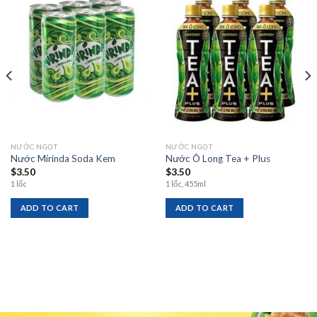
Add to
Add to
wishlist
wishlist
NƯỚC NGỌT
NƯỚC NGỌT
Nước Mirinda Soda Kem
Nước Ô Long Tea + Plus
$
3.50
$
3.50
1 lốc
1 lốc, 455ml
ADD TO CART
ADD TO CART