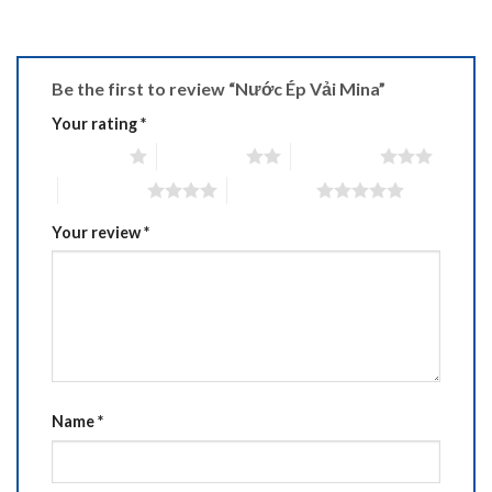
Be the first to review “Nước Ép Vải Mina”
Your rating
*
1 of 5 stars
2 of 5 stars
3 of 5 stars
4 of 5 stars
5 of 5 stars
Your review
*
Name
*