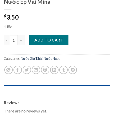
Nước Ép Vải Mina
3.50
$
1 lốc
Nước Ép Vải Mina quantity
ADD TO CART
Categories:
Nước Giải Khải
,
Nước Ngọt
REVIEWS (0)
Reviews
There are no reviews yet.