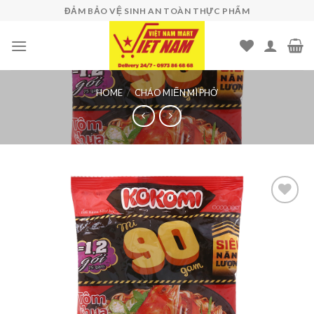
Skip
ĐẢM BẢO VỆ SINH AN TOÀN THỰC PHẨM
to
content
HOME
/
CHÁO MIẾN MÌ PHỞ
Add to
wishlist