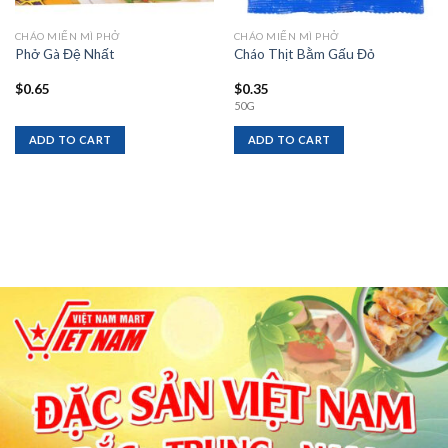
CHÁO MIẾN MÌ PHỞ
CHÁO MIẾN MÌ PHỞ
Phở Gà Đệ Nhất
Cháo Thịt Bằm Gấu Đỏ
$
0.65
$
0.35
50G
ADD TO CART
ADD TO CART