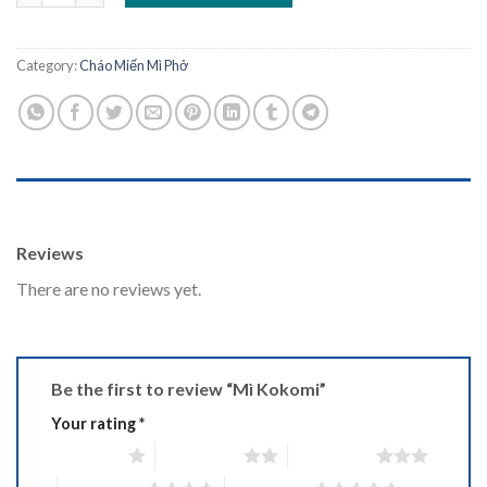
Category:
Cháo Miến Mì Phở
REVIEWS (0)
Reviews
There are no reviews yet.
Be the first to review “Mì Kokomi”
Your rating
*
1 of 5 stars
2 of 5 stars
3 of 5 stars