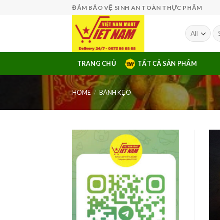
Skip
ĐẢM BẢO VỆ SINH AN TOÀN THỰC PHẨM
to
content
Se
fo
TRANG CHỦ
TẤT CẢ SẢN PHẨM
HOME
/
BÁNH KẸO