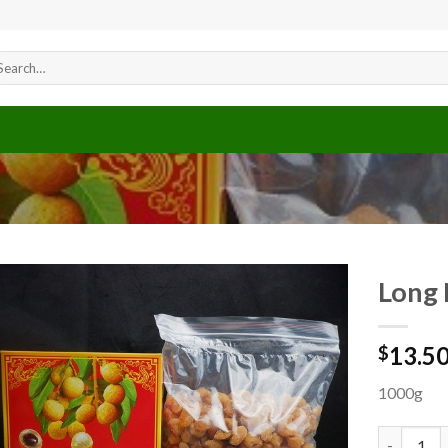
arch
r:
Long
13.5
$
Add to
wishlist
1000g
Long Nhãn