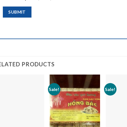
ELATED PRODUCTS
Sale!
Sale!
Add to
Add to
wishlist
wishlist