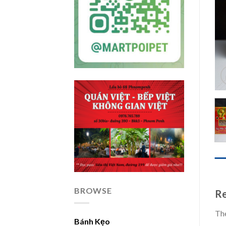
REV
BROWSE
Re
The
Bánh Kẹo