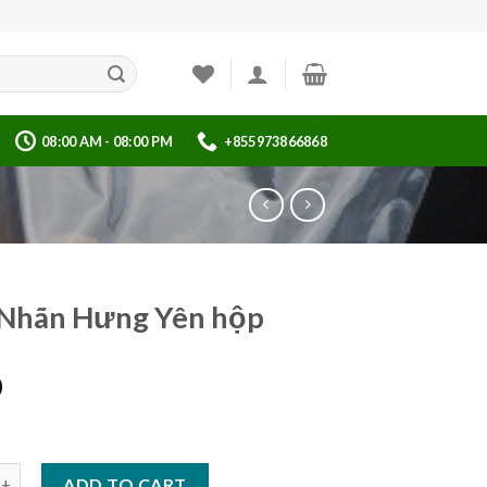
08:00 AM - 08:00 PM
+855973866868
 Nhãn Hưng Yên hộp
0
 Hưng Yên hộp quantity
ADD TO CART