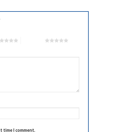
”
5 of 5 stars
xt time I comment.