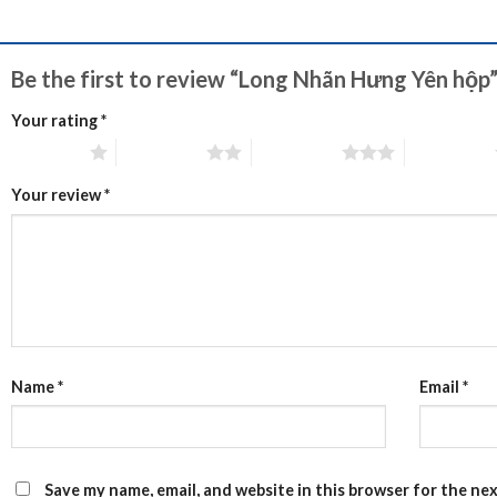
Be the first to review “Long Nhãn Hưng Yên hộp
Your rating
*
1 of 5 stars
2 of 5 stars
3 of 5 stars
4 of 5 stars
Your review
*
Name
*
Email
*
Save my name, email, and website in this browser for the ne