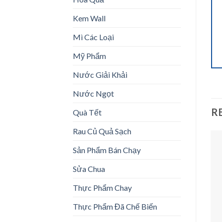
Kem Wall
Mì Các Loại
Mỹ Phẩm
Nước Giải Khải
Nước Ngọt
R
Quà Tết
Rau Củ Quả Sạch
Sản Phẩm Bán Chạy
Sale!
Sale!
Sửa Chua
Add to
Add to
wishlist
wishlist
Thực Phẩm Chay
Thực Phẩm Đã Chế Biến