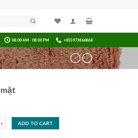
08:00 AM - 08:00 PM
+855973866868
 mặt
quantity
ADD TO CART