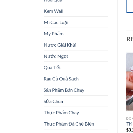
Kem Wall
Mì Các Loại
Mỹ Phẩm
R
Nước Giải Khải
Nước Ngọt
Quà Tết
Add to
Add to
Rau Củ Quả Sạch
wishlist
wishlist
Sản Phẩm Bán Chạy
Sửa Chua
Thực Phẩm Chay
ĐỒ GIA DỤNG
ĐỒ GIA DỤNG
ĐỒ 
Thực Phẩm Đã Chế Biến
Muỗng Vip
Môi
Thì
$
2.50
$
1.50
$
3.