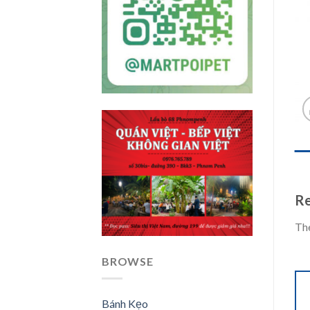
REV
Re
The
BROWSE
Bánh Kẹo