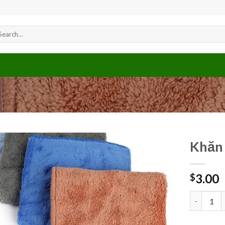
arch
r:
Khăn
3.00
$
Add to
wishlist
Khăn mặt 