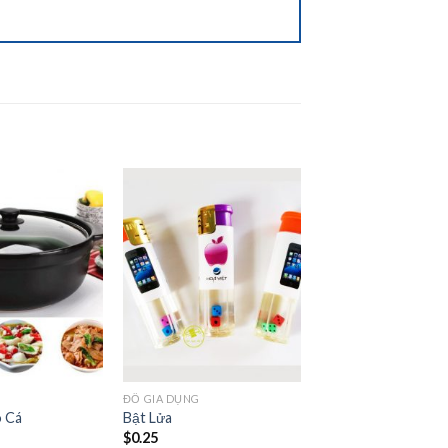
Add to
Add to
wishlist
wishlist
G
ĐỒ GIA DỤNG
o Cá
Bật Lửa
$
0.25