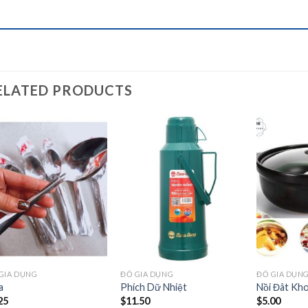
ELATED PRODUCTS
Add to
Add to
wishlist
wishlist
GIA DỤNG
ĐỒ GIA DỤNG
ĐỒ GIA DỤN
a
Phích Dữ Nhiệt
Nồi Đât Kh
25
$
11.50
$
5.00