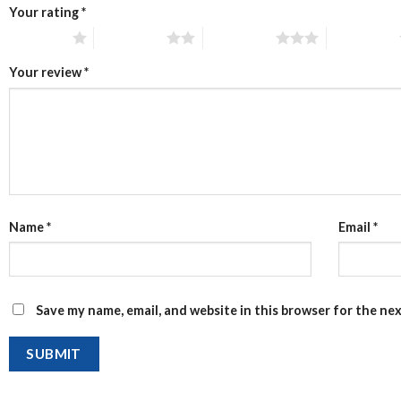
Your rating
*
1 of 5 stars
2 of 5 stars
3 of 5 stars
4 of 5 stars
Your review
*
Name
*
Email
*
Save my name, email, and website in this browser for the ne