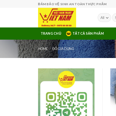
Skip
ĐẢM BẢO VỆ SINH AN TOÀN THỰC PHẨM
to
content
Se
fo
TRANG CHỦ
TẤT CẢ SẢN PHẨM
HOME
/
ĐỒ GIA DỤNG