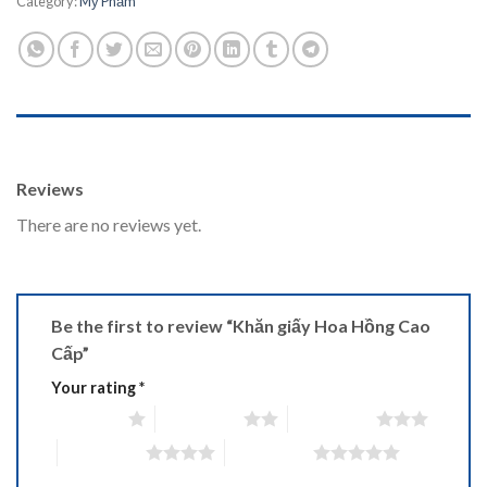
Category:
Mỹ Phẩm
REVIEWS (0)
Reviews
There are no reviews yet.
Be the first to review “Khăn giấy Hoa Hồng Cao
Cấp”
Your rating
*
1 of 5 stars
2 of 5 stars
3 of 5 stars
4 of 5 stars
5 of 5 stars