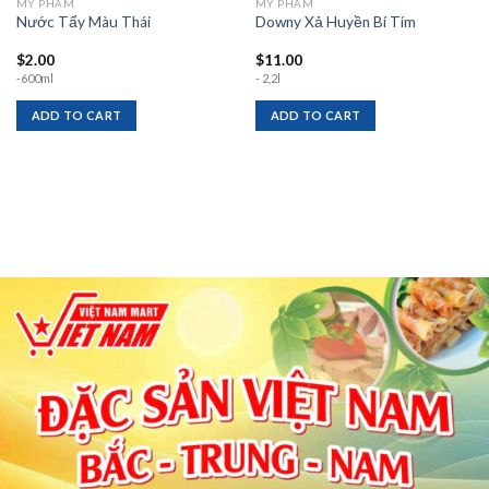
MỸ PHẨM
MỸ PHẨM
Nước Tẩy Màu Thái
Downy Xả Huyền Bí Tím
$
2.00
$
11.00
-600ml
- 2,2l
ADD TO CART
ADD TO CART