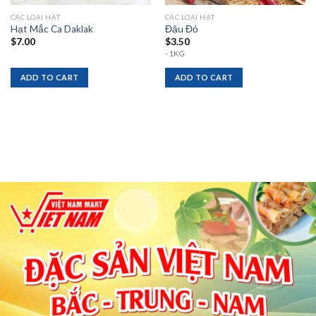
CÁC LOẠI HẠT
CÁC LOẠI HẠT
Hạt Mắc Ca Daklak
Đậu Đỏ
$
7.00
$
3.50
- 1KG
ADD TO CART
ADD TO CART