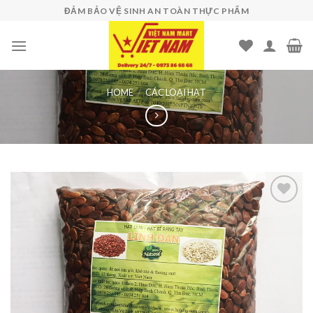
Skip
ĐẢM BẢO VỆ SINH AN TOÀN THỰC PHẨM
to
content
HOME
/
CÁC LOẠI HẠT
Add to
wishlist