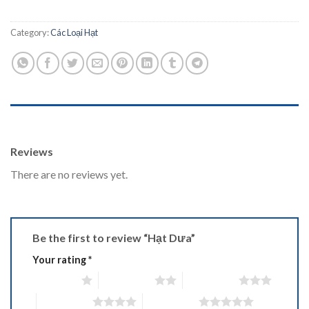
Category:
Các Loại Hạt
REVIEWS (0)
Reviews
There are no reviews yet.
Be the first to review “Hạt Dưa”
Your rating
*
1 of 5 stars
2 of 5 stars
3 of 5 stars
4 of 5 stars
5 of 5 stars