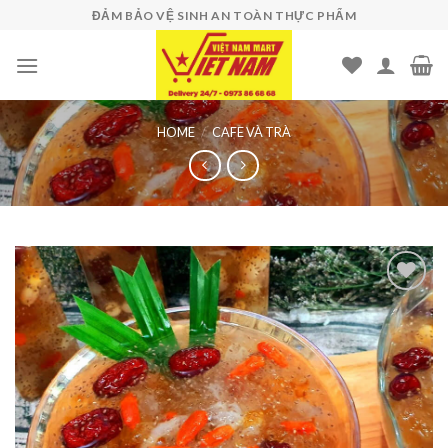
Skip
ĐẢM BẢO VỆ SINH AN TOÀN THỰC PHẨM
to
content
HOME
/
CAFE VÀ TRÀ
Add to
wishlist