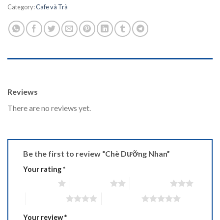
Category:
Cafe và Trà
REVIEWS (0)
Reviews
There are no reviews yet.
Be the first to review “Chè Dưỡng Nhan”
Your rating
*
1 of 5 stars
2 of 5 stars
3 of 5 stars
4 of 5 stars
5 of 5 stars
Your review
*