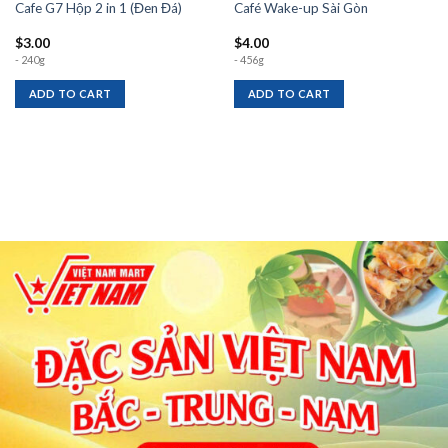
Cafe G7 Hộp 2 in 1 (Đen Đá)
Café Wake-up Sài Gòn
$
3.00
$
4.00
- 240g
- 456g
ADD TO CART
ADD TO CART