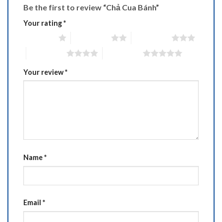
Be the first to review “Chả Cua Bánh”
Your rating
*
1 of 5 stars
2 of 5 stars
3 of 5 stars
4 of 5 stars
5 of 5 stars
Your review
*
Name
*
Email
*