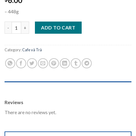
6.00
– 448g
Café Hoà Tan 3in1 King Coffee quantity
ADD TO CART
Category:
Cafe và Trà
REVIEWS (0)
Reviews
There are no reviews yet.