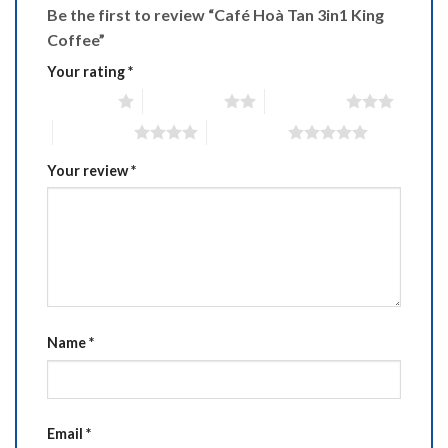
Be the first to review “Café Hoà Tan 3in1 King
Coffee”
Your rating
*
1 of 5 stars
2 of 5 stars
3 of 5 stars
4 of 5 stars
5 of 5 stars
Your review
*
Name
*
Email
*