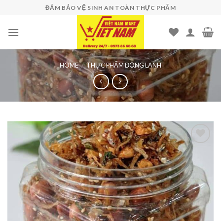
Skip
ĐẢM BẢO VỆ SINH AN TOÀN THỰC PHẨM
to
content
HOME
/
THỰC PHẨM ĐÔNG LẠNH
Add to
wishlist