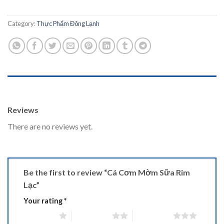
Category:
Thực Phẩm Đông Lạnh
REVIEWS (0)
Reviews
There are no reviews yet.
Be the first to review “Cá Cơm Mờm Sữa Rim
Lạc”
Your rating
*
1 of 5 stars
2 of 5 stars
3 of 5 stars