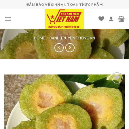
Skip
ĐẢM BẢO VỆ SINH AN TOÀN THỰC PHẨM
to
content
HOME
/
BÁNH TRUYỀN THỐNG VN
Add to
wishlist