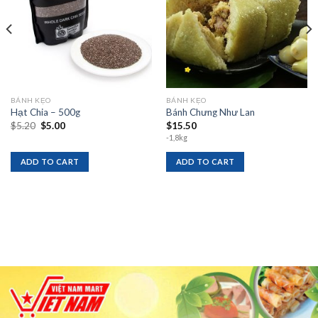
BÁNH KẸO
BÁNH KẸO
Hạt Chia – 500g
Bánh Chưng Như Lan
Original
Current
$
5.20
$
5.00
$
15.50
price
price
-1,8kg
was:
is:
$5.20.
$5.00.
ADD TO CART
ADD TO CART