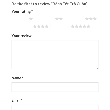
Be the first to review “Bánh Tét Trà Cuôn”
Your rating
*
1 of 5 stars
2 of 5 stars
3 of 5 stars
4 of 5 stars
5 of 5 stars
Your review
*
Name
*
Email
*