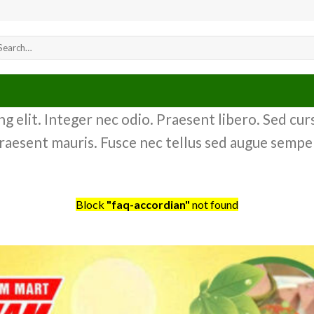
arch
r:
 elit. Integer nec odio. Praesent libero. Sed curs
raesent mauris. Fusce nec tellus sed augue semper
Block
"faq-accordian"
not found