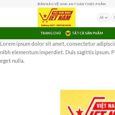
Skip
ĐẢM BẢO VỆ SINH AN TOÀN THỰC PHẨM
to
content
Se
fo
TRANG CHỦ
TẤT CẢ SẢN PHẨM
Lorem ipsum dolor sit amet, consectetur adipiscing
nibh elementum imperdiet. Duis sagittis ipsum. P
eget nulla.