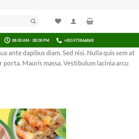
08:00 AM - 08:00 PM
+855973866868
us ante dapibus diam. Sed nisi. Nulla quis sem at
 porta. Mauris massa. Vestibulum lacinia arcu